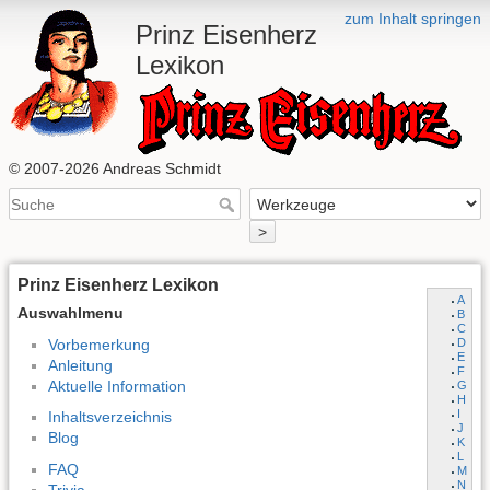
zum Inhalt springen
Prinz Eisenherz
Lexikon
© 2007-2026 Andreas Schmidt
>
Prinz Eisenherz Lexikon
A
Auswahlmenu
B
C
Vorbemerkung
D
E
Anleitung
F
Aktuelle Information
G
H
I
Inhaltsverzeichnis
J
Blog
K
L
FAQ
M
N