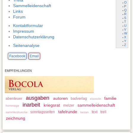
Trivia
O
Sammelleidenschaft
P
Q
Links
R
Forum
S
T
Kontaktformular
U
V
Impressum
W
Datenschutzerklärung
X
Y
Z
Seitenanalyse
Facebook
Email
EMPFEHLUNGEN
ausgaben
autoren
familie
abenteuer
badverlag
elastolin
inarbeit
kriegsrat
sammelleidenschaft
melzer
hommage
tafelrunde
sonntagsseiten
text
trell
sammlerstuecke
tarzan
zeichnung