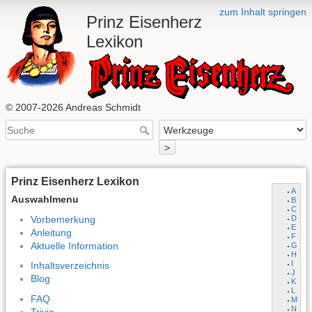
zum Inhalt springen
Prinz Eisenherz
Lexikon
© 2007-2026 Andreas Schmidt
>
Prinz Eisenherz Lexikon
A
Auswahlmenu
B
C
Vorbemerkung
D
E
Anleitung
F
Aktuelle Information
G
H
I
Inhaltsverzeichnis
J
Blog
K
L
FAQ
M
N