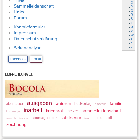
Trivia
O
Sammelleidenschaft
P
Q
Links
R
Forum
S
T
Kontaktformular
U
V
Impressum
W
Datenschutzerklärung
X
Y
Z
Seitenanalyse
Facebook
Email
EMPFEHLUNGEN
ausgaben
autoren
familie
abenteuer
badverlag
elastolin
inarbeit
kriegsrat
sammelleidenschaft
melzer
hommage
tafelrunde
sonntagsseiten
text
trell
sammlerstuecke
tarzan
zeichnung