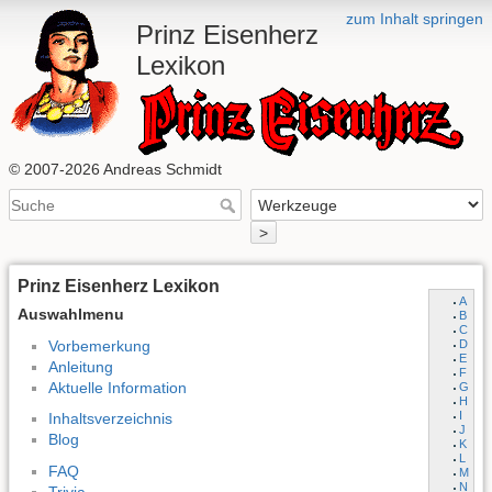
zum Inhalt springen
Prinz Eisenherz
Lexikon
© 2007-2026 Andreas Schmidt
>
Prinz Eisenherz Lexikon
A
Auswahlmenu
B
C
Vorbemerkung
D
E
Anleitung
F
Aktuelle Information
G
H
I
Inhaltsverzeichnis
J
Blog
K
L
FAQ
M
N