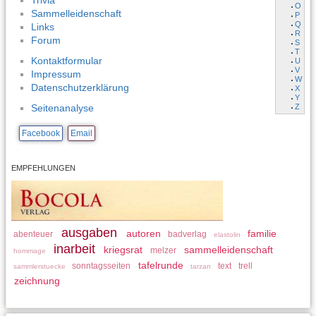
Trivia
O
Sammelleidenschaft
P
Q
Links
R
Forum
S
T
Kontaktformular
U
V
Impressum
W
Datenschutzerklärung
X
Y
Z
Seitenanalyse
Facebook
Email
EMPFEHLUNGEN
ausgaben
autoren
familie
abenteuer
badverlag
elastolin
inarbeit
kriegsrat
sammelleidenschaft
melzer
hommage
tafelrunde
sonntagsseiten
text
trell
sammlerstuecke
tarzan
zeichnung