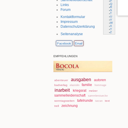
P
Q
Links
R
Forum
S
T
U
Kontaktformular
V
Impressum
W
X
Datenschutzerklärung
Y
Z
Seitenanalyse
Facebook
Email
EMPFEHLUNGEN
ausgaben
autoren
abenteuer
familie
badverlag
elastolin
hommage
inarbeit
kriegsrat
melzer
sammelleidenschaft
sammlerstuecke
tafelrunde
sonntagsseiten
text
tarzan
zeichnung
trell