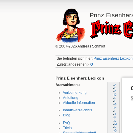
Prinz Eisenher
© 2007-2026 Andreas Schmidt
Sie befinden sich hier:
Prinz Eisenherz Lexikon:
Zuletzt angesehen:
Q
•
Prinz Eisenherz Lexikon
Auswahlmenu
A
B
C
Vorbemerkung
D
Anleitung
E
S
F
Aktuelle Information
G
H
Inhaltsverzeichnis
I
J
Blog
K
L
FAQ
M
N
Trivia
O
Sammelleidenschaft