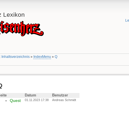
z Lexikon
Le
 Inhaltsverzeichnis
»
IndexMenu
»
Q
Q
eite
Datum
Benutzer
Quest
01.11.2023 17:38
Andreas Schmidt