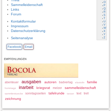
Trivia
O
Sammelleidenschaft
P
Q
Links
R
Forum
S
T
Kontaktformular
U
V
Impressum
W
Datenschutzerklärung
X
Y
Z
Seitenanalyse
Facebook
Email
EMPFEHLUNGEN
ausgaben
autoren
familie
abenteuer
badverlag
elastolin
inarbeit
kriegsrat
sammelleidenschaft
melzer
hommage
tafelrunde
sonntagsseiten
text
trell
sammlerstuecke
tarzan
zeichnung