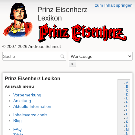
zum Inhalt springen
Prinz Eisenherz
Lexikon
© 2007-2026 Andreas Schmidt
>
Prinz Eisenherz Lexikon
A
Auswahlmenu
B
C
Vorbemerkung
D
E
Anleitung
F
Aktuelle Information
G
H
I
Inhaltsverzeichnis
J
Blog
K
L
FAQ
M
N