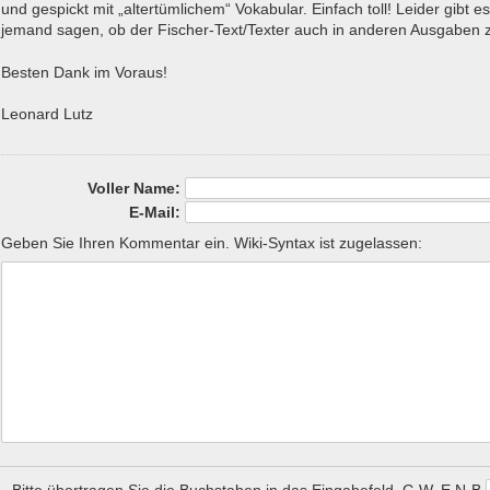
und gespickt mit „altertümlichem“ Vokabular. Einfach toll! Leider gibt es
jemand sagen, ob der Fischer-Text/Texter auch in anderen Ausgaben z
Besten Dank im Voraus!
Leonard Lutz
Voller Name:
E-Mail:
Geben Sie Ihren Kommentar ein. Wiki-Syntax ist zugelassen:
Bitte übertragen Sie die Buchstaben in das Eingabefeld.
G W E N B