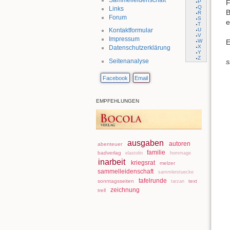
P
F
Q
Links
B
R
Forum
S
e
T
U
Kontaktformular
V
Impressum
W
E
X
Datenschutzerklärung
Y
Z
Seitenanalyse
s
Facebook
Email
EMPFEHLUNGEN
ausgaben
autoren
abenteuer
familie
badverlag
elastolin
hommage
inarbeit
kriegsrat
melzer
sammelleidenschaft
sammlerstuecke
tafelrunde
sonntagsseiten
text
tarzan
zeichnung
trell