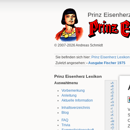
Prinz Eisenher
© 2007-2026 Andreas Schmidt
Sie befinden sich hier:
Prinz Eisenherz Lexikon:
Zuletzt angesehen:
Ausgabe Fischer 1975
•
Prinz Eisenherz Lexikon
Auswahlmenu
A
B
C
Vorbemerkung
D
Anleitung
E
F
Aktuelle Information
G
H
Inhaltsverzeichnis
I
V
J
Blog
S
K
L
FAQ
O
M
N
Trivia
Z
O
Sammelleidenschaft