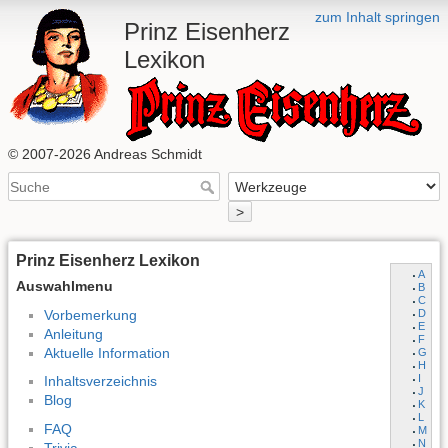
zum Inhalt springen
Prinz Eisenherz
Lexikon
© 2007-2026 Andreas Schmidt
>
Prinz Eisenherz Lexikon
A
Auswahlmenu
B
C
Vorbemerkung
D
E
Anleitung
F
Aktuelle Information
G
H
I
Inhaltsverzeichnis
J
Blog
K
L
FAQ
M
N