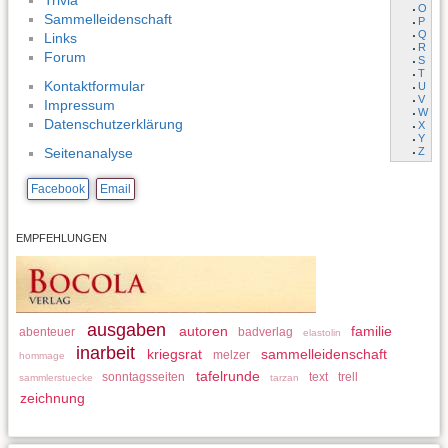
Trivia
O
Sammelleidenschaft
P
Q
Links
R
Forum
S
T
Kontaktformular
U
V
Impressum
W
Datenschutzerklärung
X
Y
Z
Seitenanalyse
Facebook
Email
EMPFEHLUNGEN
ausgaben
autoren
familie
abenteuer
badverlag
elastolin
inarbeit
kriegsrat
sammelleidenschaft
melzer
hommage
tafelrunde
sonntagsseiten
text
trell
sammlerstuecke
tarzan
zeichnung