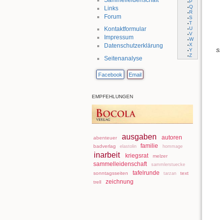
P
Q
Links
R
Forum
S
T
U
Kontaktformular
V
Impressum
W
X
Datenschutzerklärung
s
Y
Z
Seitenanalyse
Facebook
Email
EMPFEHLUNGEN
ausgaben
autoren
abenteuer
familie
badverlag
elastolin
hommage
inarbeit
kriegsrat
melzer
sammelleidenschaft
sammlerstuecke
tafelrunde
sonntagsseiten
text
tarzan
zeichnung
trell