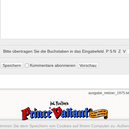
Bitte übertragen Sie die Buchstaben in das Eingabefeld.
P᠎ S N Z V
Kommentare abonnieren
ausgabe_melzer_1975.tx
stimmen Sie dem Speichern von Cookies auf Ihrem Computer zu. Auße