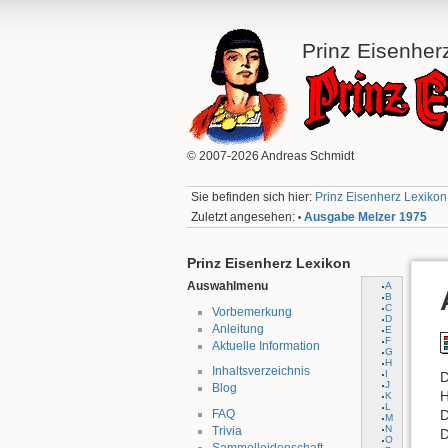
Prinz Eisenher
© 2007-2026 Andreas Schmidt
Sie befinden sich hier:
Prinz Eisenherz Lexikon:
Zuletzt angesehen:
Ausgabe Melzer 1975
•
Prinz Eisenherz Lexikon
Auswahlmenu
A
B
C
Vorbemerkung
D
Anleitung
E
F
Aktuelle Information
G
H
Inhaltsverzeichnis
I
D
J
Blog
H
K
L
FAQ
D
M
N
Trivia
D
O
Sammelleidenschaft