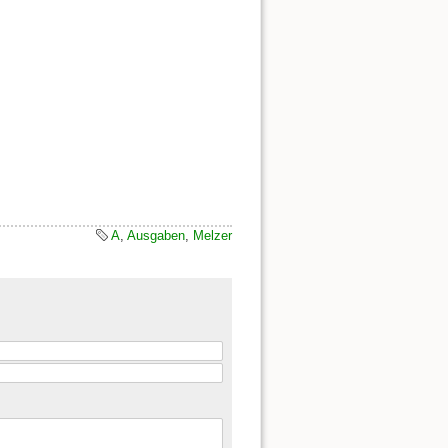
A
,
Ausgaben
,
Melzer