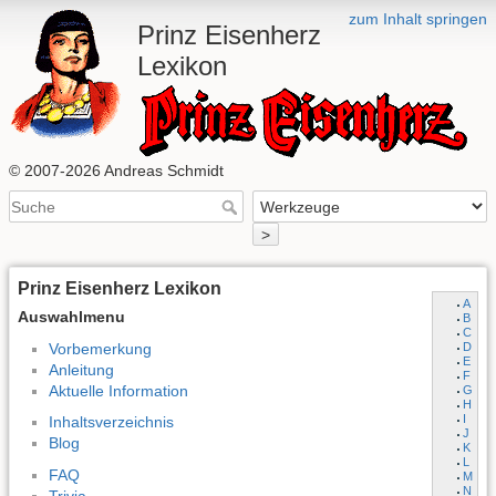
zum Inhalt springen
Prinz Eisenherz
Lexikon
© 2007-2026 Andreas Schmidt
>
Prinz Eisenherz Lexikon
A
Auswahlmenu
B
C
Vorbemerkung
D
E
Anleitung
F
Aktuelle Information
G
H
I
Inhaltsverzeichnis
J
Blog
K
L
FAQ
M
N