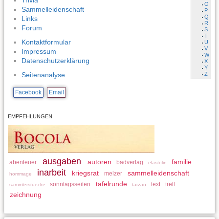
Trivia
O
Sammelleidenschaft
P
Q
Links
R
Forum
S
T
Kontaktformular
U
V
Impressum
W
Datenschutzerklärung
X
Y
Z
Seitenanalyse
Facebook
Email
EMPFEHLUNGEN
ausgaben
autoren
familie
abenteuer
badverlag
elastolin
inarbeit
kriegsrat
sammelleidenschaft
melzer
hommage
tafelrunde
sonntagsseiten
text
trell
sammlerstuecke
tarzan
zeichnung