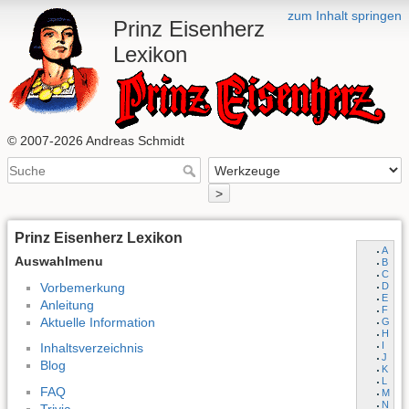
zum Inhalt springen
Prinz Eisenherz
Lexikon
© 2007-2026 Andreas Schmidt
>
Prinz Eisenherz Lexikon
A
Auswahlmenu
B
C
Vorbemerkung
D
E
Anleitung
F
Aktuelle Information
G
H
I
Inhaltsverzeichnis
J
Blog
K
L
FAQ
M
N