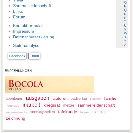
Trivia
O
Sammelleidenschaft
P
Q
Links
R
Forum
S
T
Kontaktformular
U
V
Impressum
W
Datenschutzerklärung
X
Y
Z
Seitenanalyse
Facebook
Email
EMPFEHLUNGEN
ausgaben
autoren
familie
abenteuer
badverlag
elastolin
inarbeit
kriegsrat
sammelleidenschaft
melzer
hommage
tafelrunde
sonntagsseiten
text
trell
sammlerstuecke
tarzan
zeichnung