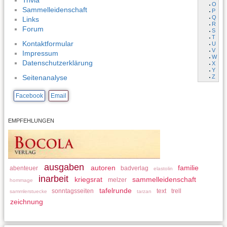
Trivia
O
Sammelleidenschaft
P
Q
Links
R
Forum
S
T
Kontaktformular
U
V
Impressum
W
Datenschutzerklärung
X
Y
Z
Seitenanalyse
Facebook
Email
EMPFEHLUNGEN
ausgaben
autoren
familie
abenteuer
badverlag
elastolin
inarbeit
kriegsrat
sammelleidenschaft
melzer
hommage
tafelrunde
sonntagsseiten
text
trell
sammlerstuecke
tarzan
zeichnung