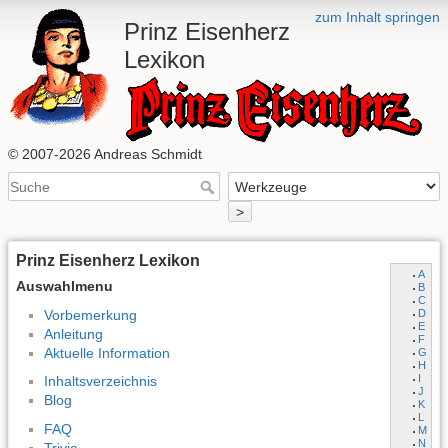
zum Inhalt springen
Prinz Eisenherz
Lexikon
© 2007-2026 Andreas Schmidt
>
Prinz Eisenherz Lexikon
A
Auswahlmenu
B
C
Vorbemerkung
D
E
Anleitung
F
Aktuelle Information
G
H
I
Inhaltsverzeichnis
J
Blog
K
L
FAQ
M
N