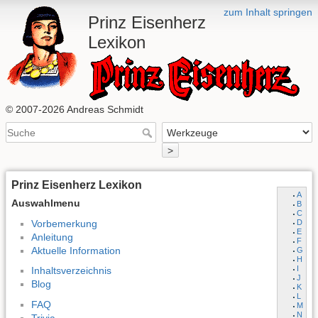
zum Inhalt springen
Prinz Eisenherz
Lexikon
© 2007-2026 Andreas Schmidt
>
Prinz Eisenherz Lexikon
A
Auswahlmenu
B
C
Vorbemerkung
D
E
Anleitung
F
Aktuelle Information
G
H
I
Inhaltsverzeichnis
J
Blog
K
L
FAQ
M
N