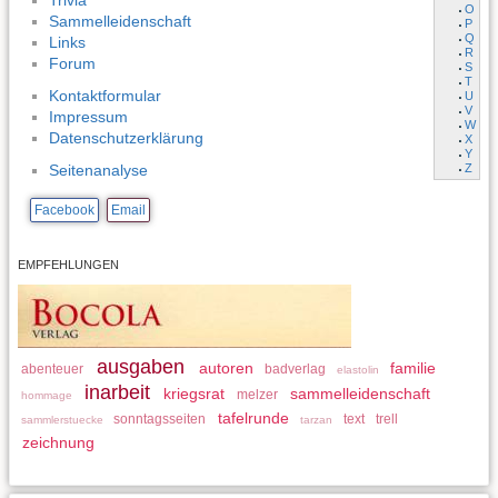
Trivia
O
Sammelleidenschaft
P
Q
Links
R
Forum
S
T
Kontaktformular
U
V
Impressum
W
Datenschutzerklärung
X
Y
Z
Seitenanalyse
Facebook
Email
EMPFEHLUNGEN
ausgaben
autoren
familie
abenteuer
badverlag
elastolin
inarbeit
kriegsrat
sammelleidenschaft
melzer
hommage
tafelrunde
sonntagsseiten
text
trell
sammlerstuecke
tarzan
zeichnung