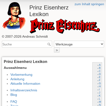
zum Inhalt springen
Prinz Eisenherz
Lexikon
© 2007-2026 Andreas Schmidt
>
Prinz Eisenherz Lexikon
A
Auswahlmenu
B
C
Vorbemerkung
D
E
Anleitung
F
Aktuelle Information
G
H
I
Inhaltsverzeichnis
J
Blog
K
L
FAQ
M
N