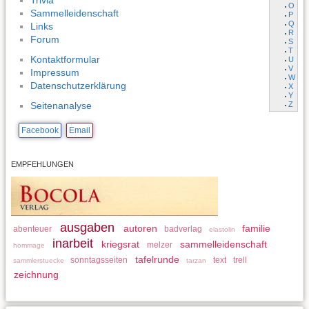
Trivia
O
Sammelleidenschaft
P
Q
Links
R
Forum
S
T
Kontaktformular
U
V
Impressum
W
Datenschutzerklärung
X
Y
Z
Seitenanalyse
Facebook
Email
EMPFEHLUNGEN
ausgaben
autoren
familie
abenteuer
badverlag
elastolin
inarbeit
kriegsrat
sammelleidenschaft
melzer
hommage
tafelrunde
sonntagsseiten
text
trell
sammlerstuecke
tarzan
zeichnung