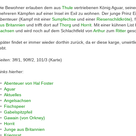
ie Bewohner erlauben dem aus
Thule
vertriebenen König Aguar, seine
ehreren Kämpfen auf einer Insel im Exil zu wohnen. Der junge Prinz Ei
benteuer (Kampf mit einer
Sumpfechse
und einer
Riesenschildkröte
), 
us Britannien
und trifft dort auf
Thorg
und
Horrit
. Mit einer kühnen List
achsen
und wird noch auf dem Schlachtfeld von
Arthur
zum
Ritter
gesc
päter findet er immer wieder dorthin zurück, da er diese karge, unwirt
iebt.
eiten:
3ff/1, 90ff/2, 101/3 (Karte)
inks hierher:
Abenteuer von Hal Foster
Aguar
Aktuelles
Angelsachsen
Fischspeer
Gabelspitzpfeil
Gawain (von Orkney)
Horrit
Junge aus Britannien
Kriegsrat