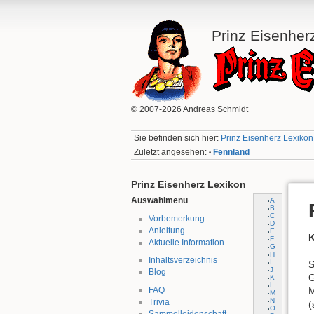
Prinz Eisenher
© 2007-2026 Andreas Schmidt
Sie befinden sich hier:
Prinz Eisenherz Lexikon:
Zuletzt angesehen:
Fennland
•
Prinz Eisenherz Lexikon
Auswahlmenu
A
B
C
Vorbemerkung
D
Anleitung
E
F
Aktuelle Information
G
H
Inhaltsverzeichnis
I
S
J
Blog
G
K
L
FAQ
M
M
N
Trivia
(
O
Sammelleidenschaft