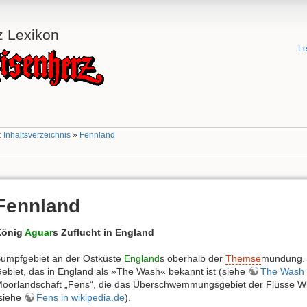
z Lexikon
Le
 Inhaltsverzeichnis
»
Fennland
Fennland
König
Aguar
s Zuflucht in England
umpfgebiet an der Ostküste
England
s oberhalb der
Themse
mündung. 
ebiet, das in England als »The Wash« bekannt ist (siehe
The Wash i
oorlandschaft „Fens“, die das Überschwemmungsgebiet der Flüsse W
siehe
Fens in wikipedia.de
).