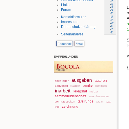
P
Q
Links
D
R
Forum
S
m
T
U
Kontaktformular
A
V
Impressum
W
a
X
Datenschutzerklärung
S
Y
Z
Seitenanalyse
S
Facebook
Email
l
S
EMPFEHLUNGEN
L
ausgaben
autoren
abenteuer
familie
badverlag
elastolin
hommage
inarbeit
kriegsrat
melzer
sammelleidenschaft
sammlerstuecke
tafelrunde
sonntagsseiten
text
tarzan
zeichnung
trell