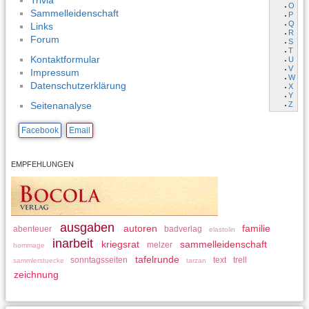
Trivia
O
Sammelleidenschaft
P
Q
Links
R
Forum
S
T
Kontaktformular
U
V
Impressum
W
Datenschutzerklärung
X
Y
Z
Seitenanalyse
Facebook
Email
EMPFEHLUNGEN
ausgaben
autoren
familie
abenteuer
badverlag
elastolin
inarbeit
kriegsrat
sammelleidenschaft
melzer
hommage
tafelrunde
sonntagsseiten
text
trell
sammlerstuecke
tarzan
zeichnung