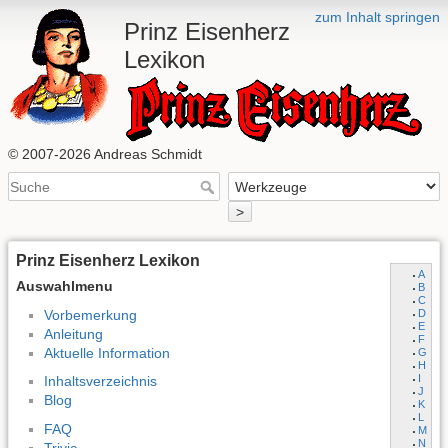
zum Inhalt springen
Prinz Eisenherz
Lexikon
© 2007-2026 Andreas Schmidt
>
Prinz Eisenherz Lexikon
A
Auswahlmenu
B
C
Vorbemerkung
D
E
Anleitung
F
Aktuelle Information
G
H
I
Inhaltsverzeichnis
J
Blog
K
L
FAQ
M
N