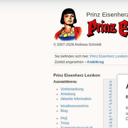
Prinz Eisenher
© 2007-2026 Andreas Schmidt
Sie befinden sich hier:
Prinz Eisenherz Lexikon:
Zuletzt angesehen:
Andelkrag
•
Prinz Eisenherz Lexikon
Auswahlmenu
A
B
C
Vorbemerkung
D
Anleitung
E
B
F
Aktuelle Information
G
H
Inhaltsverzeichnis
I
I
J
Blog
u
K
L
FAQ
M
N
Trivia
O
Sammelleidenschaft