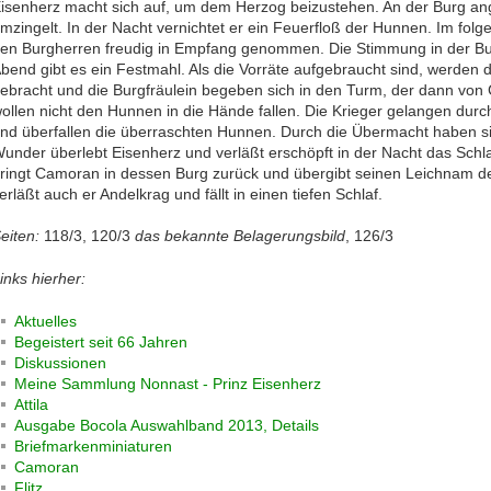
isenherz macht sich auf, um dem Herzog beizustehen. An der Burg angel
mzingelt. In der Nacht vernichtet er ein Feuerfloß der Hunnen. Im fol
en Burgherren freudig in Empfang genommen. Die Stimmung in der Bur
bend gibt es ein Festmahl. Als die Vorräte aufgebraucht sind, werden d
ebracht und die Burgfräulein begeben sich in den Turm, der dann von
ollen nicht den Hunnen in die Hände fallen. Die Krieger gelangen d
nd überfallen die überraschten Hunnen. Durch die Übermacht haben s
under überlebt Eisenherz und verläßt erschöpft in der Nacht das Schla
ringt Camoran in dessen Burg zurück und übergibt seinen Leichnam d
erläßt auch er Andelkrag und fällt in einen tiefen Schlaf.
eiten:
118/3, 120/3
das bekannte Belagerungsbild
, 126/3
inks hierher:
Aktuelles
Begeistert seit 66 Jahren
Diskussionen
Meine Sammlung Nonnast - Prinz Eisenherz
Attila
Ausgabe Bocola Auswahlband 2013, Details
Briefmarkenminiaturen
Camoran
Flitz