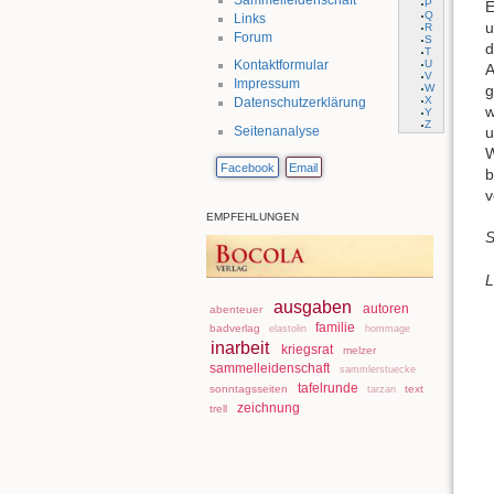
P
E
Q
Links
u
R
Forum
S
d
T
U
Kontaktformular
A
V
Impressum
W
g
X
Datenschutzerklärung
w
Y
Z
u
Seitenanalyse
W
Facebook
Email
b
v
EMPFEHLUNGEN
S
L
ausgaben
autoren
abenteuer
familie
badverlag
elastolin
hommage
inarbeit
kriegsrat
melzer
sammelleidenschaft
sammlerstuecke
tafelrunde
sonntagsseiten
text
tarzan
zeichnung
trell