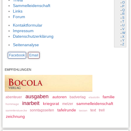
Trivia
O
Sammelleidenschaft
P
Q
Links
R
Forum
S
T
Kontaktformular
U
V
Impressum
W
Datenschutzerklärung
X
Y
Z
Seitenanalyse
Facebook
Email
EMPFEHLUNGEN
ausgaben
autoren
familie
abenteuer
badverlag
elastolin
inarbeit
kriegsrat
sammelleidenschaft
melzer
hommage
tafelrunde
sonntagsseiten
text
trell
sammlerstuecke
tarzan
zeichnung