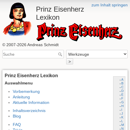
zum Inhalt springen
Prinz Eisenherz
Lexikon
© 2007-2026 Andreas Schmidt
>
Prinz Eisenherz Lexikon
A
Auswahlmenu
B
C
Vorbemerkung
D
E
Anleitung
F
Aktuelle Information
G
H
I
Inhaltsverzeichnis
J
Blog
K
L
FAQ
M
N