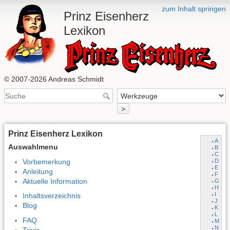
zum Inhalt springen
Prinz Eisenherz
Lexikon
© 2007-2026 Andreas Schmidt
>
Prinz Eisenherz Lexikon
A
Auswahlmenu
B
C
Vorbemerkung
D
E
Anleitung
F
Aktuelle Information
G
H
I
Inhaltsverzeichnis
J
Blog
K
L
FAQ
M
N