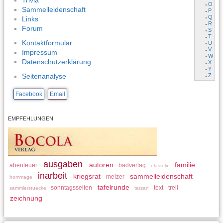
Trivia
O
Sammelleidenschaft
P
Q
Links
R
Forum
S
T
Kontaktformular
U
V
Impressum
W
Datenschutzerklärung
X
Y
Z
Seitenanalyse
Facebook
Email
EMPFEHLUNGEN
ausgaben
autoren
familie
abenteuer
badverlag
elastolin
inarbeit
kriegsrat
sammelleidenschaft
melzer
hommage
tafelrunde
sonntagsseiten
text
trell
sammlerstuecke
tarzan
zeichnung