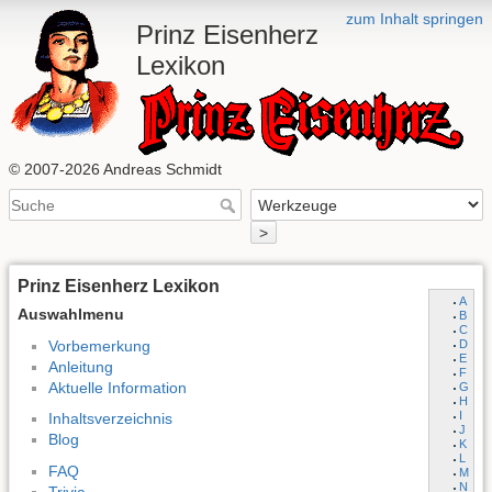
zum Inhalt springen
Prinz Eisenherz
Lexikon
© 2007-2026 Andreas Schmidt
>
Prinz Eisenherz Lexikon
A
Auswahlmenu
B
C
Vorbemerkung
D
E
Anleitung
F
Aktuelle Information
G
H
I
Inhaltsverzeichnis
J
Blog
K
L
FAQ
M
N