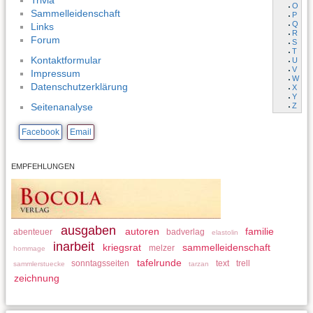
Trivia
O
Sammelleidenschaft
P
Q
Links
R
Forum
S
T
Kontaktformular
U
V
Impressum
W
Datenschutzerklärung
X
Y
Z
Seitenanalyse
Facebook
Email
EMPFEHLUNGEN
ausgaben
autoren
familie
abenteuer
badverlag
elastolin
inarbeit
kriegsrat
sammelleidenschaft
melzer
hommage
tafelrunde
sonntagsseiten
text
trell
sammlerstuecke
tarzan
zeichnung