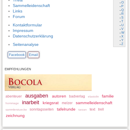
Trivia
O
Sammelleidenschaft
P
Q
Links
R
Forum
S
T
Kontaktformular
U
V
Impressum
W
Datenschutzerklärung
X
Y
Z
Seitenanalyse
Facebook
Email
EMPFEHLUNGEN
ausgaben
autoren
familie
abenteuer
badverlag
elastolin
inarbeit
kriegsrat
sammelleidenschaft
melzer
hommage
tafelrunde
sonntagsseiten
text
trell
sammlerstuecke
tarzan
zeichnung