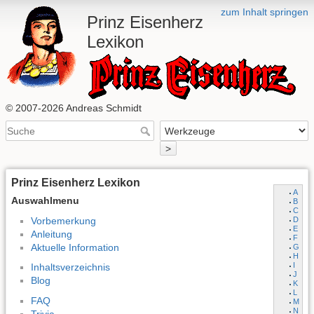
zum Inhalt springen
Prinz Eisenherz
Lexikon
© 2007-2026 Andreas Schmidt
>
Prinz Eisenherz Lexikon
A
Auswahlmenu
B
C
Vorbemerkung
D
E
Anleitung
F
Aktuelle Information
G
H
I
Inhaltsverzeichnis
J
Blog
K
L
FAQ
M
N