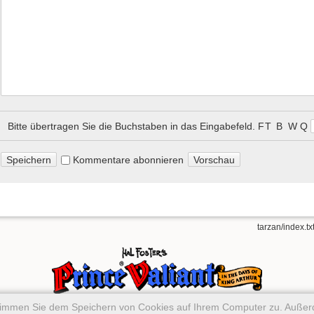
Bitte übertragen Sie die Buchstaben in das Eingabefeld.
F T B W᠎ Q
Kommentare abonnieren
tarzan/index.tx
stimmen Sie dem Speichern von Cookies auf Ihrem Computer zu. Auße