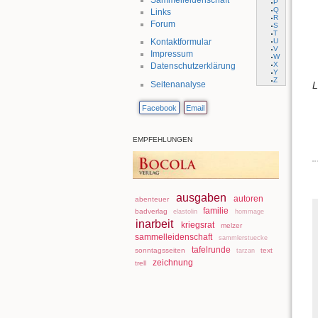
P
Q
Links
R
Forum
S
T
U
Kontaktformular
V
Impressum
W
X
Datenschutzerklärung
Y
Z
L
Seitenanalyse
Facebook
Email
EMPFEHLUNGEN
ausgaben
autoren
abenteuer
familie
badverlag
elastolin
hommage
inarbeit
kriegsrat
melzer
sammelleidenschaft
sammlerstuecke
tafelrunde
sonntagsseiten
text
tarzan
zeichnung
trell