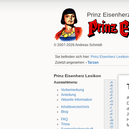
Prinz Eisenher
© 2007-2026 Andreas Schmidt
Sie befinden sich hier:
Prinz Eisenherz Lexikon:
Zuletzt angesehen:
Tarzan
•
Prinz Eisenherz Lexikon
Auswahlmenu
A
B
C
Vorbemerkung
D
Anleitung
E
A
F
Aktuelle Information
G
D
H
Inhaltsverzeichnis
I
d
J
Blog
J
K
L
H
FAQ
M
N
Trivia
M
O
Sammelleidenschaft