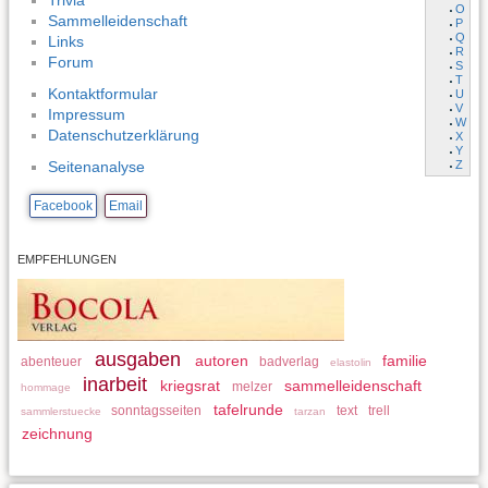
Trivia
O
Sammelleidenschaft
P
Q
Links
R
Forum
S
T
Kontaktformular
U
V
Impressum
W
Datenschutzerklärung
X
Y
Z
Seitenanalyse
Facebook
Email
EMPFEHLUNGEN
ausgaben
autoren
familie
abenteuer
badverlag
elastolin
inarbeit
kriegsrat
sammelleidenschaft
melzer
hommage
tafelrunde
sonntagsseiten
text
trell
sammlerstuecke
tarzan
zeichnung