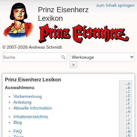
zum Inhalt springen
Prinz Eisenherz
Lexikon
© 2007-2026 Andreas Schmidt
>
Prinz Eisenherz Lexikon
A
Auswahlmenu
B
C
Vorbemerkung
D
E
Anleitung
F
Aktuelle Information
G
H
I
Inhaltsverzeichnis
J
Blog
K
L
FAQ
M
N