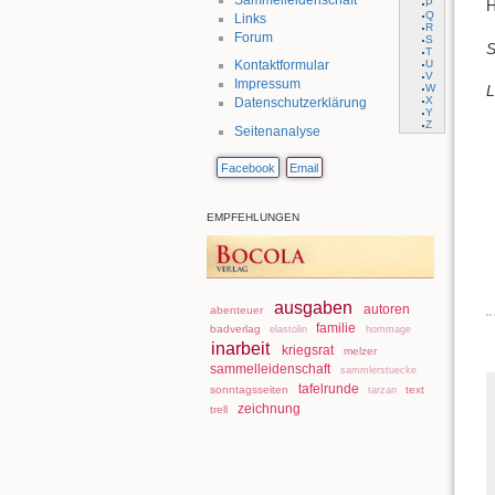
P
H
Q
Links
R
Forum
S
S
T
U
Kontaktformular
V
Impressum
W
L
X
Datenschutzerklärung
Y
Z
Seitenanalyse
Facebook
Email
EMPFEHLUNGEN
ausgaben
autoren
abenteuer
familie
badverlag
elastolin
hommage
inarbeit
kriegsrat
melzer
sammelleidenschaft
sammlerstuecke
tafelrunde
sonntagsseiten
text
tarzan
zeichnung
trell