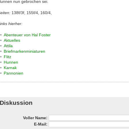
unnen nun gebrochen sei.
eiten:
138f/3f, 155f/4, 160/4,
inks hierher:
Abenteuer von Hal Foster
Aktuelles
Attila
Briefmarkenminiaturen
Flitz
Hunnen
Karnak
Pannonien
Diskussion
Voller Name:
E-Mail: