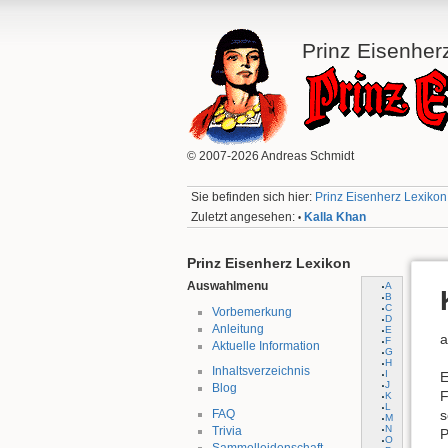
Prinz Eisenher
© 2007-2026 Andreas Schmidt
Sie befinden sich hier:
Prinz Eisenherz Lexikon:
Zuletzt angesehen:
Kalla Khan
•
Prinz Eisenherz Lexikon
Auswahlmenu
A
B
C
Vorbemerkung
D
Anleitung
E
a
F
Aktuelle Information
G
H
Inhaltsverzeichnis
I
E
J
Blog
F
K
L
FAQ
s
M
N
Trivia
P
O
Sammelleidenschaft