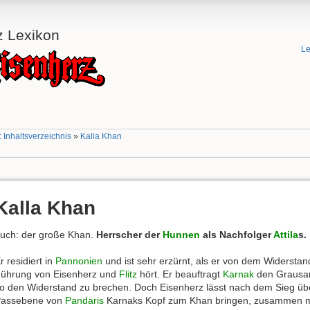
z Lexikon
Le
 Inhaltsverzeichnis
»
Kalla Khan
Kalla Khan
uch: der große Khan.
Herrscher der
Hunnen
als Nachfolger
Attila
s.
r residiert in
Pannonien
und ist sehr erzürnt, als er von dem Widersta
ührung von Eisenherz und
Flitz
hört. Er beauftragt
Karnak
den Grausam
o den Widerstand zu brechen. Doch Eisenherz lässt nach dem Sieg übe
assebene von
Pandaris
Karnaks Kopf zum Khan bringen, zusammen mit