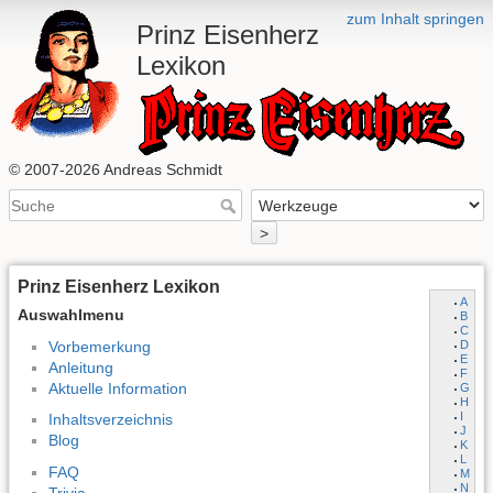
zum Inhalt springen
Prinz Eisenherz
Lexikon
© 2007-2026 Andreas Schmidt
>
Prinz Eisenherz Lexikon
A
Auswahlmenu
B
C
Vorbemerkung
D
E
Anleitung
F
Aktuelle Information
G
H
I
Inhaltsverzeichnis
J
Blog
K
L
FAQ
M
N