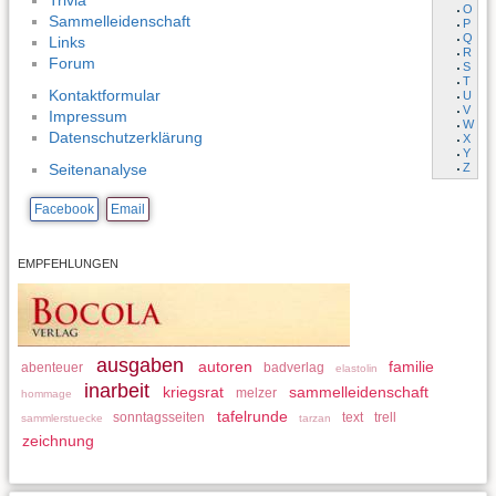
Trivia
O
Sammelleidenschaft
P
Q
Links
R
Forum
S
T
Kontaktformular
U
V
Impressum
W
Datenschutzerklärung
X
Y
Z
Seitenanalyse
Facebook
Email
EMPFEHLUNGEN
ausgaben
autoren
familie
abenteuer
badverlag
elastolin
inarbeit
kriegsrat
sammelleidenschaft
melzer
hommage
tafelrunde
sonntagsseiten
text
trell
sammlerstuecke
tarzan
zeichnung