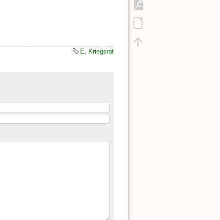
E
,
Kriegsrat