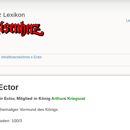
z Lexikon
Le
 Inhaltsverzeichnis
»
Ector
Ector
ir Ector, Mitglied in König
Arthur
s
Kriegsrat
hemaliger Vormund des Königs.
eiten:
100/3