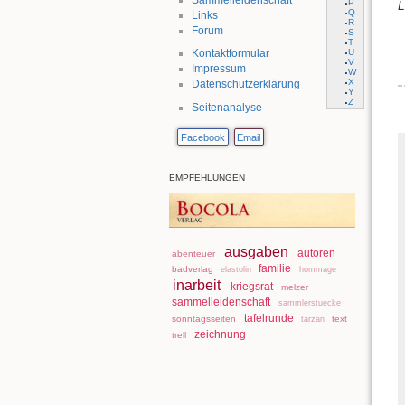
P
L
Q
Links
R
Forum
S
T
U
Kontaktformular
V
Impressum
W
X
Datenschutzerklärung
Y
Z
Seitenanalyse
Facebook
Email
EMPFEHLUNGEN
ausgaben
autoren
abenteuer
familie
badverlag
elastolin
hommage
inarbeit
kriegsrat
melzer
sammelleidenschaft
sammlerstuecke
tafelrunde
sonntagsseiten
text
tarzan
zeichnung
trell