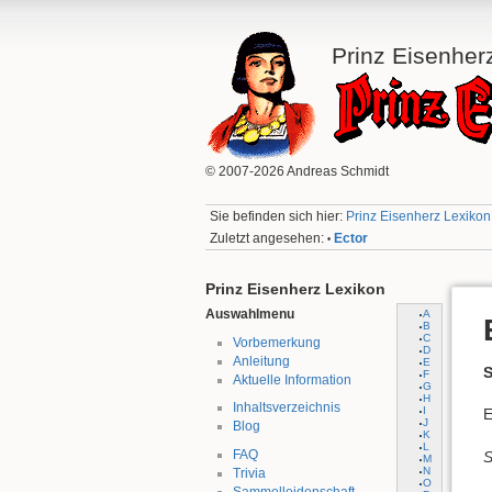
Prinz Eisenher
© 2007-2026 Andreas Schmidt
Sie befinden sich hier:
Prinz Eisenherz Lexikon:
Zuletzt angesehen:
Ector
•
Prinz Eisenherz Lexikon
Auswahlmenu
A
B
C
Vorbemerkung
D
Anleitung
E
S
F
Aktuelle Information
G
H
Inhaltsverzeichnis
I
E
J
Blog
K
L
FAQ
S
M
N
Trivia
O
Sammelleidenschaft