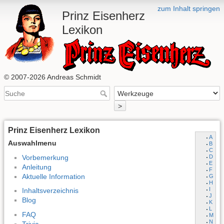
zum Inhalt springen
Prinz Eisenherz
Lexikon
© 2007-2026 Andreas Schmidt
>
Prinz Eisenherz Lexikon
A
Auswahlmenu
B
C
Vorbemerkung
D
E
Anleitung
F
Aktuelle Information
G
H
I
Inhaltsverzeichnis
J
Blog
K
L
FAQ
M
N