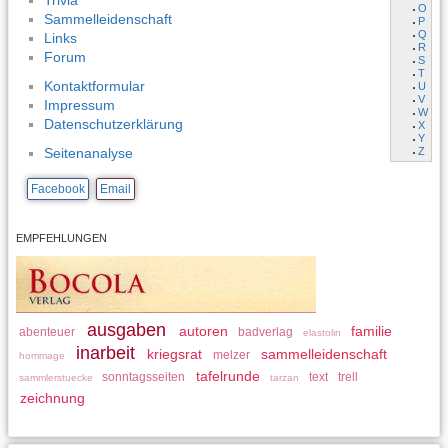
Trivia
O
Sammelleidenschaft
P
Q
Links
R
Forum
S
T
Kontaktformular
U
V
Impressum
W
Datenschutzerklärung
X
Y
Z
Seitenanalyse
Facebook
Email
EMPFEHLUNGEN
ausgaben
autoren
familie
abenteuer
badverlag
elastolin
inarbeit
kriegsrat
sammelleidenschaft
melzer
hommage
tafelrunde
sonntagsseiten
text
trell
sammlerstuecke
tarzan
zeichnung