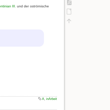
ntinian III
. und der oströmische
A
,
inArbeit