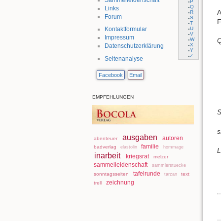
P
Q
Links
A
R
Forum
S
F
T
U
Kontaktformular
V
Impressum
W
Q
X
Datenschutzerklärung
Y
Z
Seitenanalyse
Facebook
Email
EMPFEHLUNGEN
S
s
ausgaben
autoren
abenteuer
familie
badverlag
elastolin
hommage
L
inarbeit
kriegsrat
melzer
sammelleidenschaft
sammlerstuecke
tafelrunde
sonntagsseiten
text
tarzan
zeichnung
trell