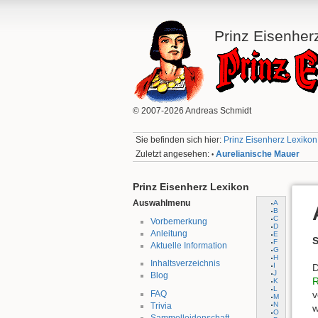
Prinz Eisenher
© 2007-2026 Andreas Schmidt
Sie befinden sich hier:
Prinz Eisenherz Lexikon:
Zuletzt angesehen:
Aurelianische Mauer
•
Prinz Eisenherz Lexikon
Auswahlmenu
A
B
C
Vorbemerkung
D
Anleitung
E
S
F
Aktuelle Information
G
H
Inhaltsverzeichnis
I
D
J
Blog
K
L
FAQ
v
M
N
Trivia
w
O
Sammelleidenschaft