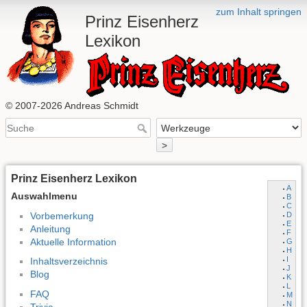
zum Inhalt springen
Prinz Eisenherz
Lexikon
© 2007-2026 Andreas Schmidt
>
Prinz Eisenherz Lexikon
A
Auswahlmenu
B
C
Vorbemerkung
D
E
Anleitung
F
Aktuelle Information
G
H
I
Inhaltsverzeichnis
J
Blog
K
L
FAQ
M
N