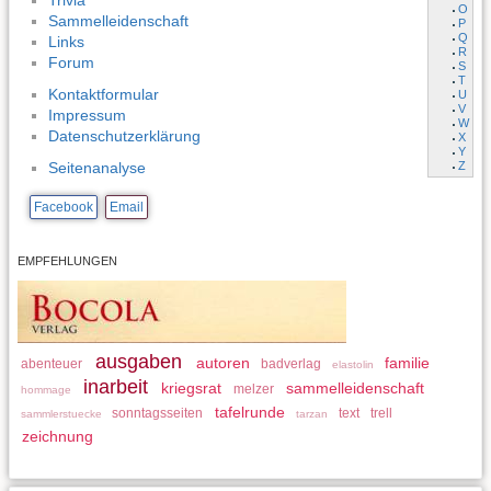
Trivia
O
Sammelleidenschaft
P
Q
Links
R
Forum
S
T
Kontaktformular
U
V
Impressum
W
Datenschutzerklärung
X
Y
Z
Seitenanalyse
Facebook
Email
EMPFEHLUNGEN
ausgaben
autoren
familie
abenteuer
badverlag
elastolin
inarbeit
kriegsrat
sammelleidenschaft
melzer
hommage
tafelrunde
sonntagsseiten
text
trell
sammlerstuecke
tarzan
zeichnung