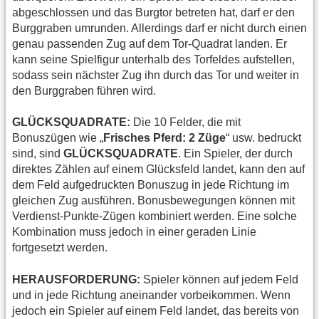
abgeschlossen und das Burgtor betreten hat, darf er den
Burggraben umrunden. Allerdings darf er nicht durch einen
genau passenden Zug auf dem Tor-Quadrat landen. Er
kann seine Spielfigur unterhalb des Torfeldes aufstellen,
sodass sein nächster Zug ihn durch das Tor und weiter in
den Burggraben führen wird.
GLÜCKSQUADRATE:
Die 10 Felder, die mit
Bonuszügen wie „
Frisches Pferd: 2 Züge
“ usw. bedruckt
sind, sind
GLÜCKSQUADRATE
. Ein Spieler, der durch
direktes Zählen auf einem Glücksfeld landet, kann den auf
dem Feld aufgedruckten Bonuszug in jede Richtung im
gleichen Zug ausführen. Bonusbewegungen können mit
Verdienst-Punkte-Zügen kombiniert werden. Eine solche
Kombination muss jedoch in einer geraden Linie
fortgesetzt werden.
HERAUSFORDERUNG:
Spieler können auf jedem Feld
und in jede Richtung aneinander vorbeikommen. Wenn
jedoch ein Spieler auf einem Feld landet, das bereits von