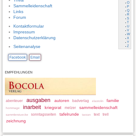
Trivia
O
Sammelleidenschaft
P
Q
Links
R
Forum
S
T
Kontaktformular
U
V
Impressum
W
Datenschutzerklärung
X
Y
Z
Seitenanalyse
Facebook
Email
EMPFEHLUNGEN
ausgaben
autoren
familie
abenteuer
badverlag
elastolin
inarbeit
kriegsrat
sammelleidenschaft
melzer
hommage
tafelrunde
sonntagsseiten
text
trell
sammlerstuecke
tarzan
zeichnung