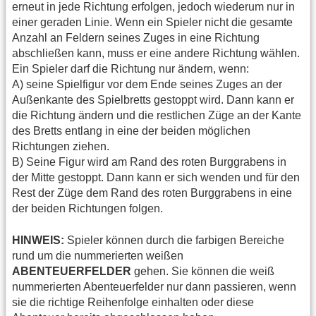
erneut in jede Richtung erfolgen, jedoch wiederum nur in
einer geraden Linie. Wenn ein Spieler nicht die gesamte
Anzahl an Feldern seines Zuges in eine Richtung
abschließen kann, muss er eine andere Richtung wählen.
Ein Spieler darf die Richtung nur ändern, wenn:
A) seine Spielfigur vor dem Ende seines Zuges an der
Außenkante des Spielbretts gestoppt wird. Dann kann er
die Richtung ändern und die restlichen Züge an der Kante
des Bretts entlang in eine der beiden möglichen
Richtungen ziehen.
B) Seine Figur wird am Rand des roten Burggrabens in
der Mitte gestoppt. Dann kann er sich wenden und für den
Rest der Züge dem Rand des roten Burggrabens in eine
der beiden Richtungen folgen.
HINWEIS:
Spieler können durch die farbigen Bereiche
rund um die nummerierten weißen
ABENTEUERFELDER
gehen. Sie können die weiß
nummerierten Abenteuerfelder nur dann passieren, wenn
sie die richtige Reihenfolge einhalten oder diese