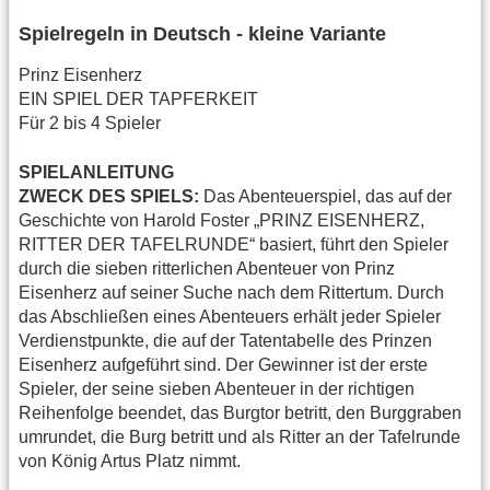
Spielregeln in Deutsch - kleine Variante
Prinz Eisenherz
EIN SPIEL DER TAPFERKEIT
Für 2 bis 4 Spieler
SPIELANLEITUNG
ZWECK DES SPIELS:
Das Abenteuerspiel, das auf der
Geschichte von Harold Foster „PRINZ EISENHERZ,
RITTER DER TAFELRUNDE“ basiert, führt den Spieler
durch die sieben ritterlichen Abenteuer von Prinz
Eisenherz auf seiner Suche nach dem Rittertum. Durch
das Abschließen eines Abenteuers erhält jeder Spieler
Verdienstpunkte, die auf der Tatentabelle des Prinzen
Eisenherz aufgeführt sind. Der Gewinner ist der erste
Spieler, der seine sieben Abenteuer in der richtigen
Reihenfolge beendet, das Burgtor betritt, den Burggraben
umrundet, die Burg betritt und als Ritter an der Tafelrunde
von König Artus Platz nimmt.