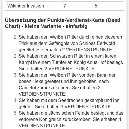
Wikinger Invasion
7
5
Übersetzung der Punkte-Verdienst-Karte (Deed
Chart) - kleine Variante - einfarbig
Sie haben den Weißen Ritter durch einen cleveren
Trick aus dem Gefängnis von Schloss Eeriwold
gerettet. Sie erhalten 2 VERDIENSTPUNKTE.
Sie haben den Schwarzen Ritter in einem fairen
Kampf in einem Turnier an König Artus Hof besiegt.
Sie erhalten 2 VERDIENSTPUNKTE.
Sie haben den Weißen Ritter vor dem Bann der
bösen Hexe gerettet und ihm geholfen, nach
Camelot zurückzukehren. Sie erhalten 2
VERDIENSTPUNKTE.
Sie haben mit dem Seedrachen gekämpft und ihn
getötet. Sie erhalten 3 VERDIENSTPUNKTE.
Sie haben die sächsischen Feinde besiegt und das
verlorene Königreich zurückerobert. Sie erhalten 4
VERDIENSTPUNKTE.