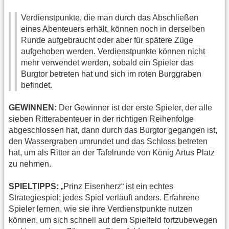
Verdienstpunkte, die man durch das Abschließen
eines Abenteuers erhält, können noch in derselben
Runde aufgebraucht oder aber für spätere Züge
aufgehoben werden. Verdienstpunkte können nicht
mehr verwendet werden, sobald ein Spieler das
Burgtor betreten hat und sich im roten Burggraben
befindet.
GEWINNEN:
Der Gewinner ist der erste Spieler, der alle
sieben Ritterabenteuer in der richtigen Reihenfolge
abgeschlossen hat, dann durch das Burgtor gegangen ist,
den Wassergraben umrundet und das Schloss betreten
hat, um als Ritter an der Tafelrunde von König Artus Platz
zu nehmen.
SPIELTIPPS:
„Prinz Eisenherz“ ist ein echtes
Strategiespiel; jedes Spiel verläuft anders. Erfahrene
Spieler lernen, wie sie ihre Verdienstpunkte nutzen
können, um sich schnell auf dem Spielfeld fortzubewegen