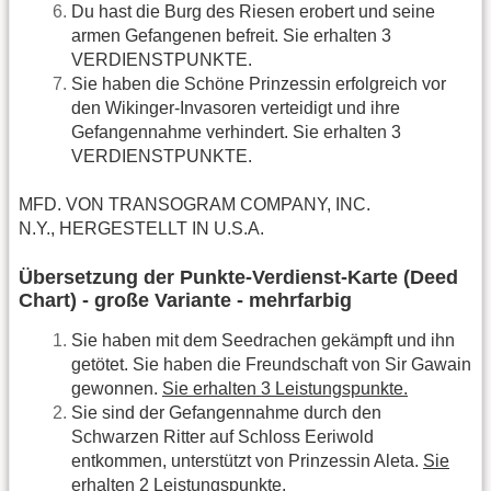
Du hast die Burg des Riesen erobert und seine
armen Gefangenen befreit. Sie erhalten 3
VERDIENSTPUNKTE.
Sie haben die Schöne Prinzessin erfolgreich vor
den Wikinger-Invasoren verteidigt und ihre
Gefangennahme verhindert. Sie erhalten 3
VERDIENSTPUNKTE.
MFD. VON TRANSOGRAM COMPANY, INC.
N.Y., HERGESTELLT IN U.S.A.
Übersetzung der Punkte-Verdienst-Karte (Deed
Chart) - große Variante - mehrfarbig
Sie haben mit dem Seedrachen gekämpft und ihn
getötet. Sie haben die Freundschaft von Sir Gawain
gewonnen.
Sie erhalten 3 Leistungspunkte.
Sie sind der Gefangennahme durch den
Schwarzen Ritter auf Schloss Eeriwold
entkommen, unterstützt von Prinzessin Aleta.
Sie
erhalten 2 Leistungspunkte.