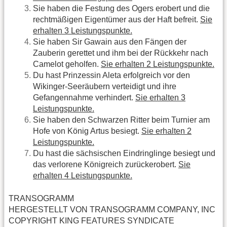
Sie haben die Festung des Ogers erobert und die
rechtmäßigen Eigentümer aus der Haft befreit.
Sie
erhalten 3 Leistungspunkte.
Sie haben Sir Gawain aus den Fängen der
Zauberin gerettet und ihm bei der Rückkehr nach
Camelot geholfen.
Sie erhalten 2 Leistungspunkte.
Du hast Prinzessin Aleta erfolgreich vor den
Wikinger-Seeräubern verteidigt und ihre
Gefangennahme verhindert.
Sie erhalten 3
Leistungspunkte.
Sie haben den Schwarzen Ritter beim Turnier am
Hofe von König Artus besiegt.
Sie erhalten 2
Leistungspunkte.
Du hast die sächsischen Eindringlinge besiegt und
das verlorene Königreich zurückerobert.
Sie
erhalten 4 Leistungspunkte.
TRANSOGRAMM
HERGESTELLT VON TRANSOGRAMM COMPANY, INC
COPYRIGHT KING FEATURES SYNDICATE