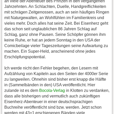
an viele der Abenteuer des Prinzen in den vergangenen
Jahrzehnten. An Schlachten, Duelle, Handgreiflichkeiten
mit schrägen Zeitgenossen, auch an sein häufiges Ringen
mit Naturgewalten, an Wohlfühlen im Familienkreis und
vieles mehr. Doch alles hat seine Zeit. Bei Eisenherz geht
das schon seit unglaublichen 86 Jahren Schlag auf
Schlag, ganz ohne Pausen. Seine Schöpfer gönnen ihm
keine Ruhe, er hat an jedem Sonntag in den USA der
Comicbeilage vieler Tageszeitungen seine Aufwartung zu
machen. Ein Super-Held, anscheinend ohne jedes
Erschöpfungspotential.
Ich werde nicht den Fehler begehen, den Lesern mit
Aufzählung von Kapiteln aus den Seiten der 4000er Serie
zu langweilen. Ohnehin sind bisher erst knapp die Hälfte
in (Sammelbänden in den) USA veröffentlicht. Hier
zulande ist es dem
Bocola-Verlag
in Klotten zu verdanken,
dass alle bisherigen und vermutlich auch zukünftigen
Eisenherz-Abenteuer in einer deutschsprachigen
Buchreihe veröffentlicht sind bzw. werden. Jetzt schon
werden mit 43+1 erschienenen Bänden viele