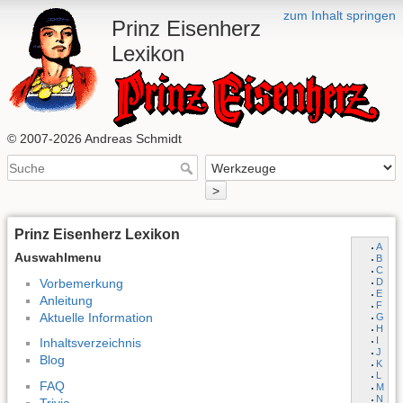
zum Inhalt springen
Prinz Eisenherz
Lexikon
© 2007-2026 Andreas Schmidt
>
Prinz Eisenherz Lexikon
A
Auswahlmenu
B
C
Vorbemerkung
D
E
Anleitung
F
Aktuelle Information
G
H
I
Inhaltsverzeichnis
J
Blog
K
L
FAQ
M
N