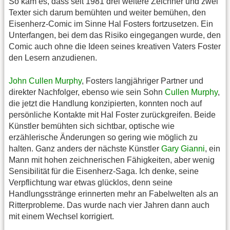
So kam es, dass seit 1981 drei weitere Zeichner und zwei
Texter sich darum bemühten und weiter bemühen, den
Eisenherz-Comic im Sinne Hal Fosters fortzusetzen. Ein
Unterfangen, bei dem das Risiko eingegangen wurde, den
Comic auch ohne die Ideen seines kreativen Vaters Foster
den Lesern anzudienen.
John Cullen Murphy
, Fosters langjähriger Partner und
direkter Nachfolger, ebenso wie sein Sohn
Cullen Murphy
,
die jetzt die Handlung konzipierten, konnten noch auf
persönliche Kontakte mit Hal Foster zurückgreifen. Beide
Künstler bemühten sich sichtbar, optische wie
erzählerische Änderungen so gering wie möglich zu
halten. Ganz anders der nächste Künstler
Gary Gianni
, ein
Mann mit hohen zeichnerischen Fähigkeiten, aber wenig
Sensibilität für die Eisenherz-Saga. Ich denke, seine
Verpflichtung war etwas glücklos, denn seine
Handlungsstränge erinnerten mehr an Fabelwelten als an
Ritterprobleme. Das wurde nach vier Jahren dann auch
mit einem Wechsel korrigiert.