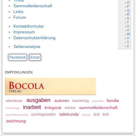
Trivia
O
Sammelleidenschaft
P
Q
Links
R
Forum
S
T
Kontaktformular
U
V
Impressum
W
Datenschutzerklärung
X
Y
Z
Seitenanalyse
Facebook
Email
EMPFEHLUNGEN
ausgaben
autoren
familie
abenteuer
badverlag
elastolin
inarbeit
kriegsrat
sammelleidenschaft
melzer
hommage
tafelrunde
sonntagsseiten
text
trell
sammlerstuecke
tarzan
zeichnung