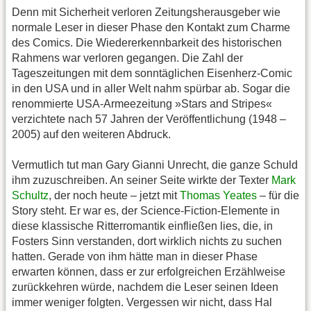
Denn mit Sicherheit verloren Zeitungsherausgeber wie
normale Leser in dieser Phase den Kontakt zum Charme
des Comics. Die Wiedererkennbarkeit des historischen
Rahmens war verloren gegangen. Die Zahl der
Tageszeitungen mit dem sonntäglichen Eisenherz-Comic
in den USA und in aller Welt nahm spürbar ab. Sogar die
renommierte USA-Armeezeitung »Stars and Stripes«
verzichtete nach 57 Jahren der Veröffentlichung (1948 –
2005) auf den weiteren Abdruck.
Vermutlich tut man Gary Gianni Unrecht, die ganze Schuld
ihm zuzuschreiben. An seiner Seite wirkte der Texter
Mark
Schultz
, der noch heute – jetzt mit
Thomas Yeates
– für die
Story steht. Er war es, der Science-Fiction-Elemente in
diese klassische Ritterromantik einfließen lies, die, in
Fosters Sinn verstanden, dort wirklich nichts zu suchen
hatten. Gerade von ihm hätte man in dieser Phase
erwarten können, dass er zur erfolgreichen Erzählweise
zurückkehren würde, nachdem die Leser seinen Ideen
immer weniger folgten. Vergessen wir nicht, dass Hal