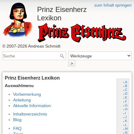
zum Inhalt springen
Prinz Eisenherz
Lexikon
© 2007-2026 Andreas Schmidt
>
Prinz Eisenherz Lexikon
A
Auswahlmenu
B
C
Vorbemerkung
D
E
Anleitung
F
Aktuelle Information
G
H
I
Inhaltsverzeichnis
J
Blog
K
L
FAQ
M
N