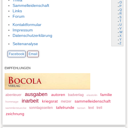
Trivia
O
Sammelleidenschaft
P
Q
Links
R
Forum
S
T
Kontaktformular
U
V
Impressum
W
Datenschutzerklärung
X
Y
Z
Seitenanalyse
Facebook
Email
EMPFEHLUNGEN
ausgaben
autoren
familie
abenteuer
badverlag
elastolin
inarbeit
kriegsrat
sammelleidenschaft
melzer
hommage
tafelrunde
sonntagsseiten
text
trell
sammlerstuecke
tarzan
zeichnung