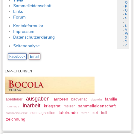
Trivia
O
Sammelleidenschaft
P
Q
Links
R
Forum
S
T
Kontaktformular
U
V
Impressum
W
Datenschutzerklärung
X
Y
Z
Seitenanalyse
Facebook
Email
EMPFEHLUNGEN
ausgaben
autoren
familie
abenteuer
badverlag
elastolin
inarbeit
kriegsrat
sammelleidenschaft
melzer
hommage
tafelrunde
sonntagsseiten
text
trell
sammlerstuecke
tarzan
zeichnung