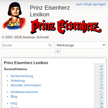
zum Inhalt springen
Prinz Eisenherz
Lexikon
© 2007-2026 Andreas Schmidt
>
Prinz Eisenherz Lexikon
A
Auswahlmenu
B
C
Vorbemerkung
D
E
Anleitung
F
Aktuelle Information
G
H
I
Inhaltsverzeichnis
J
Blog
K
L
FAQ
M
N