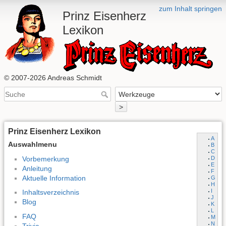
zum Inhalt springen
Prinz Eisenherz
Lexikon
© 2007-2026 Andreas Schmidt
>
Prinz Eisenherz Lexikon
A
Auswahlmenu
B
C
Vorbemerkung
D
E
Anleitung
F
Aktuelle Information
G
H
I
Inhaltsverzeichnis
J
Blog
K
L
FAQ
M
N