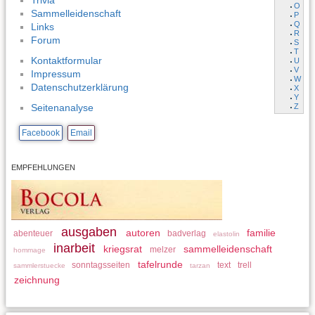
Trivia
O
Sammelleidenschaft
P
Q
Links
R
Forum
S
T
Kontaktformular
U
V
Impressum
W
Datenschutzerklärung
X
Y
Z
Seitenanalyse
Facebook
Email
EMPFEHLUNGEN
ausgaben
autoren
familie
abenteuer
badverlag
elastolin
inarbeit
kriegsrat
sammelleidenschaft
melzer
hommage
tafelrunde
sonntagsseiten
text
trell
sammlerstuecke
tarzan
zeichnung