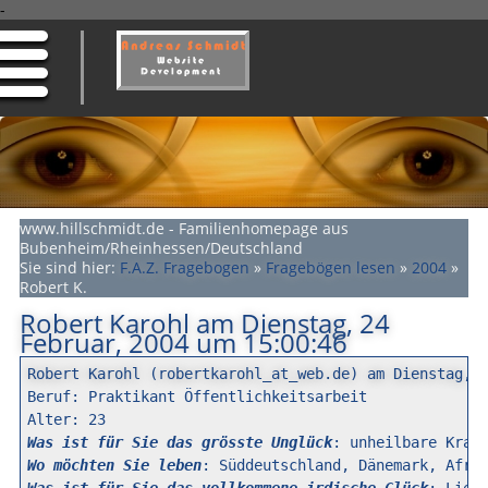
-
www.hillschmidt.de - Familienhomepage aus
Bubenheim/Rheinhessen/Deutschland
Sie sind hier:
F.A.Z. Fragebogen
»
Fragebögen lesen
»
2004
»
Robert K.
Robert Karohl am Dienstag, 24
Februar, 2004 um 15:00:46
Robert Karohl (robertkarohl_at_web.de) am Dienstag, 

Beruf: Praktikant Öffentlichkeitsarbeit

Was ist für Sie das grösste Unglück
Wo möchten Sie leben