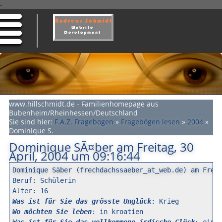
-
www.hillschmidt.de - Familienhomepage aus
Bubenheim/Rheinhessen/Deutschland
Sie sind hier:
F.A.Z. Fragebogen
»
Fragebögen lesen
»
2004
»
Dominique S.
Dominique SÃ¤ber am Freitag, 30
April, 2004 um 09:16:44
Dominique Säber (frechdachssaeber_at_web.de) am Frei

Beruf: Schülerin

Was ist für Sie das grösste Unglück
Wo möchten Sie leben