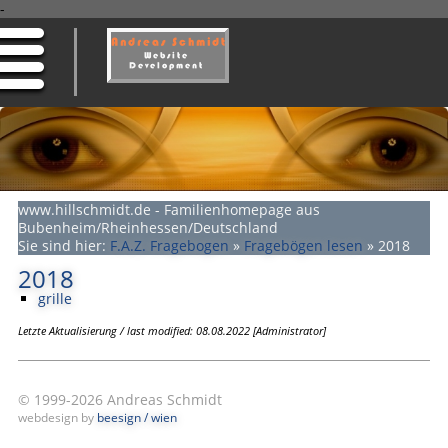
-
www.hillschmidt.de - Familienhomepage aus
Bubenheim/Rheinhessen/Deutschland
Sie sind hier:
F.A.Z. Fragebogen
»
Fragebögen lesen
»
2018
2018
grille
Letzte Aktualisierung / last modified: 08.08.2022 [Administrator]
© 1999-2026 Andreas Schmidt
webdesign by
beesign / wien