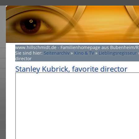
www.hillschmidt.de - Familienhomepage aus Bubenheim/
Sie sind hier:
Seitenarchiv
»
Kino & TV
»
Lieblingsregisseur
director
Stanley Kubrick, favorite director