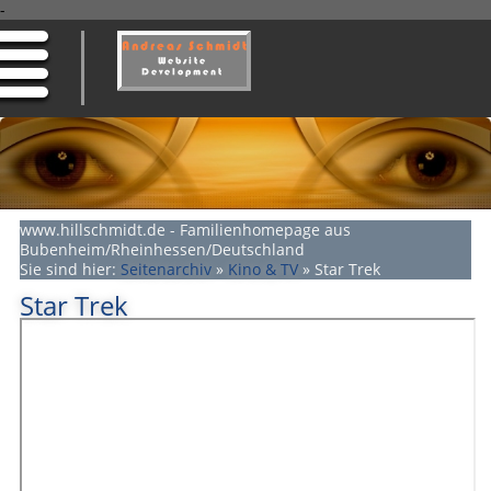
-
www.hillschmidt.de - Familienhomepage aus
Bubenheim/Rheinhessen/Deutschland
Sie sind hier:
Seitenarchiv
»
Kino & TV
»
Star Trek
Star Trek