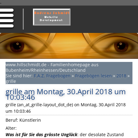
-
www.hillschmidt.de - Familienhomepage aus
Bubenheim/Rheinhessen/Deutschland
Sie sind hier:
F.A.Z. Fragebogen
»
Fragebögen lesen
»
2018
»
grille
grille am Montag, 30.April 2018 um
10:03:46
grille (an_at_grille-layout_dot_de) on Montag, 30.April 2018
um 10:03:46
Beruf: Künstlerin
Alter:
Was ist für Sie das grösste Unglück
: der desolate Zustand