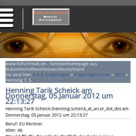
-
www.hillschmidt.de - Familienhomepage aus
Bubenheim/Rheinhessen/Deutschland
Sie sind hier:
F.A.Z. Fragebogen
»
Fragebögen lesen
»
2012
»
Henning T. S.
Henning Tarik Scheick am
Donnerstag, 05.Januar 2012 um
22:13:27
Henning Tarik Scheick (henning.scheick_at_arcor_dot_de) am
Donnerstag, 05.Januar 2012 um 22:13:27
Beruf: EU-Rentner
Alter: 46