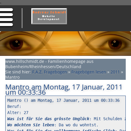
-
www.hillschmidt.de - Familienhomepage aus
Bubenheim/Rheinhessen/Deutschland
Sie sind hier:
F.A.Z. Fragebogen
»
Fragebögen lesen
»
2011
»
Mantro
Mantro am Montag, 17 Januar, 2011
um 00:33:36
Mantro () am Montag, 17 Januar, 2011 um 00:33:36

Beruf: 

Was ist für Sie das grösste Unglück
Wo möchten Sie leben