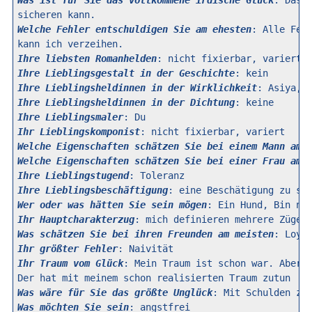
Was ist für Sie das vollkommene irdische Glück
: Das w
Welche Fehler entschuldigen Sie am ehesten
: Alle Fehl
Ihre liebsten Romanhelden
Ihre Lieblingsgestalt in der Geschichte
Ihre Lieblingsheldinnen in der Wirklichkeit
Ihre Lieblingsheldinnen in der Dichtung
Ihre Lieblingsmaler
Ihr Lieblingskomponist
Welche Eigenschaften schätzen Sie bei einem Mann am 
Welche Eigenschaften schätzen Sie bei einer Frau am 
Ihre Lieblingstugend
Ihre Lieblingsbeschäftigung
Wer oder was hätten Sie sein mögen
Ihr Hauptcharakterzug
Was schätzen Sie bei ihren Freunden am meisten
Ihr größter Fehler
Ihr Traum vom Glück
: Mein Traum ist schon war. Aber d
Was wäre für Sie das größte Unglück
Was möchten Sie sein