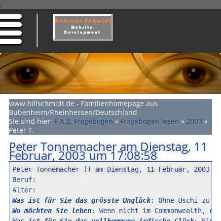
-
www.hillschmidt.de - Familienhomepage aus
Bubenheim/Rheinhessen/Deutschland
Sie sind hier:
F.A.Z. Fragebogen
»
Fragebögen lesen
»
2003
»
Peter T.
Peter Tonnemacher am Dienstag, 11
Februar, 2003 um 17:08:58
Peter Tonnemacher () am Dienstag, 11 Februar, 2003 u

Beruf:

Was ist für Sie das grösste Unglück
Wo möchten Sie leben