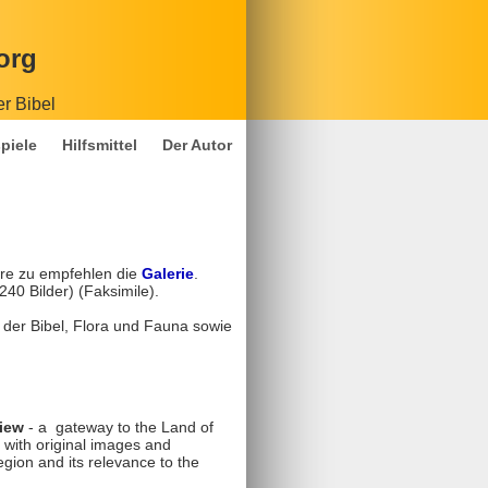
org
er Bibel
piele
Hilfsmittel
Der Autor
ere zu empfehlen die
Galerie
.
240 Bilder) (Faksimile).
 der Bibel, Flora und Fauna sowie
view
- a gateway to the Land of
with original images and
egion and its relevance to the