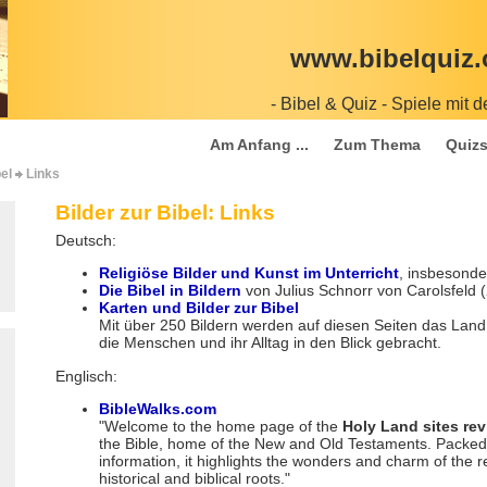
www.bibelquiz.
- Bibel & Quiz - Spiele mit d
Am Anfang ...
Zum Thema
Quizs
bel
Links
Bilder zur Bibel: Links
Deutsch:
Religiöse Bilder und Kunst im Unterricht
, insbesond
Die Bibel in Bildern
von Julius Schnorr von Carolsfeld (
Karten und Bilder zur Bibel
Mit über 250 Bildern werden auf diesen Seiten das Land
die Menschen und ihr Alltag in den Blick gebracht.
Englisch:
BibleWalks.com
"Welcome to the home page of the
Holy Land sites re
the Bible, home of the New and Old Testaments. Packed 
information, it highlights the wonders and charm of the r
historical and biblical roots."