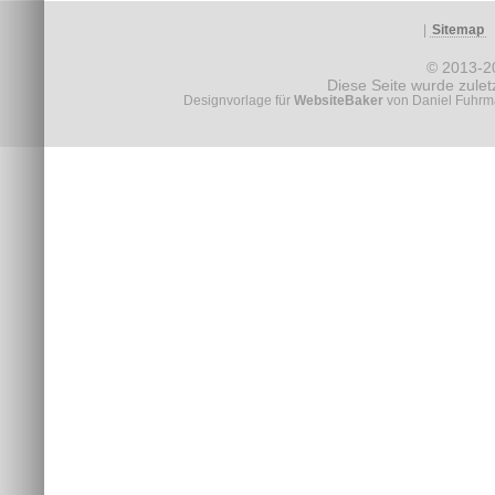
|
Sitemap
© 2013-
Diese Seite wurde zule
Designvorlage für
WebsiteBaker
von Daniel Fuhrma