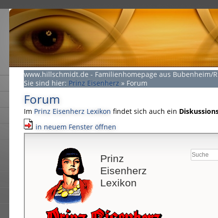
www.hillschmidt.de - Familienhomepage aus Bubenheim/
Sie sind hier:
Prinz Eisenherz
»
Forum
Forum
Im
Prinz Eisenherz Lexikon
findet sich auch ein
Diskussions
in neuem Fenster öffnen