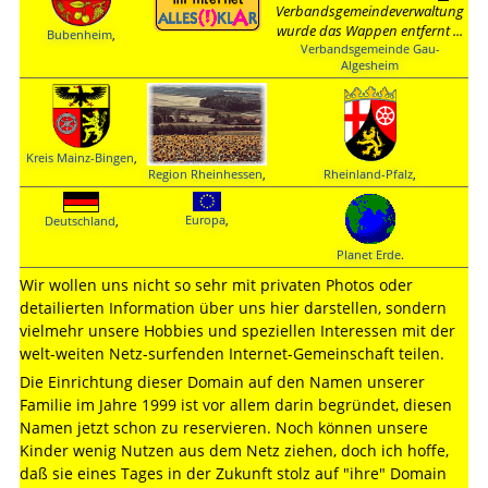
Verbandsgemeindeverwaltung
wurde das Wappen entfernt ...
Bubenheim
,
Verbandsgemeinde Gau-
Algesheim
Kreis Mainz-Bingen
,
Rheinland-Pfalz
,
Region Rheinhessen
,
Europa
,
Deutschland
,
Planet Erde
.
Wir wollen uns nicht so sehr mit privaten Photos oder
detailierten Information über uns hier darstellen, sondern
vielmehr unsere Hobbies und speziellen Interessen mit der
welt-weiten Netz-surfenden Internet-Gemeinschaft teilen.
Die Einrichtung dieser Domain auf den Namen unserer
Familie im Jahre 1999 ist vor allem darin begründet, diesen
Namen jetzt schon zu reservieren. Noch können unsere
Kinder wenig Nutzen aus dem Netz ziehen, doch ich hoffe,
daß sie eines Tages in der Zukunft stolz auf "ihre" Domain