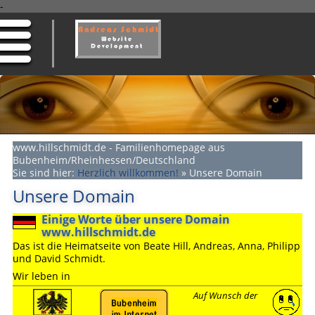
-
www.hillschmidt.de - Familienhomepage aus
Bubenheim/Rheinhessen/Deutschland
Sie sind hier:
Herzlich willkommen!
»
Unsere Domain
Unsere Domain
Einige Worte über unsere Domain
www.hillschmidt.de
Das ist die Heimatseite von Beate Hill, Andreas, Anna, Philipp
und David Schmidt.
Wir leben in
Auf Wunsch der