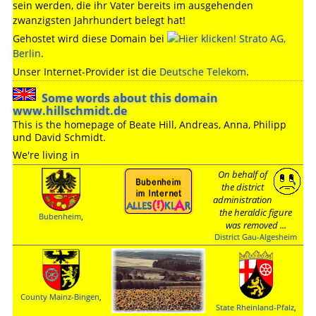
sein werden, die ihr Vater bereits im ausgehenden
zwanzigsten Jahrhundert belegt hat!
Gehostet wird diese Domain bei
Strato AG,
Berlin
.
Unser Internet-Provider ist die
Deutsche Telekom
.
Some words about this domain
www.hillschmidt.de
This is the homepage of Beate Hill, Andreas, Anna, Philipp
und David Schmidt.
We're living in
On behalf of
the district
administration
the heraldic figure
Bubenheim
,
was removed ...
District Gau-Algesheim
County Mainz-Bingen
,
State Rheinland-Pfalz
,