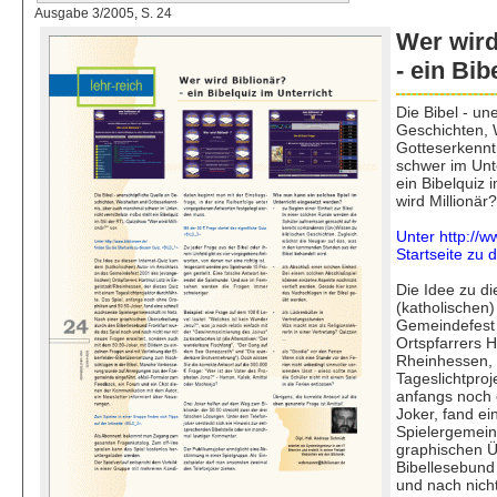
Ausgabe 3/2005, S. 24
Wer wird
- ein Bib
Die Bibel - un
Geschichten, 
Gotteserkennt
schwer im Unter
ein Bibelquiz
wird Millionär?
Unter http://w
Startseite zu
Die Idee zu d
(katholischen)
Gemeindefest 
Ortspfarrers H
Rheinhessen, 
Tageslichtproj
anfangs noch 
Joker, fand e
Spielergemein
graphischen Ü
Bibellesebund
und nach nich