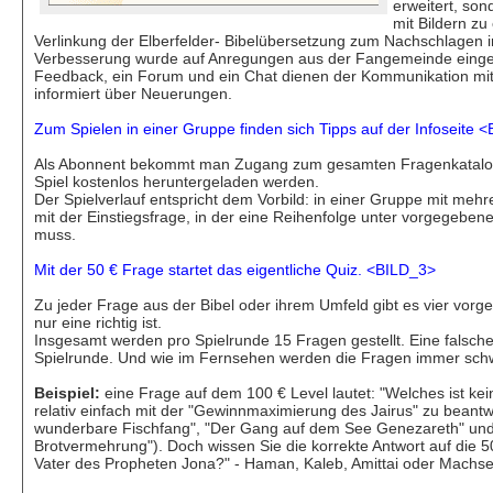
erweitert, so
mit Bildern zu
Verlinkung der Elberfelder- Bibelübersetzung zum Nachschlagen i
Verbesserung wurde auf Anregungen aus der Fangemeinde einge
Feedback, ein Forum und ein Chat dienen der Kommunikation mit 
informiert über Neuerungen.
Zum Spielen in einer Gruppe finden sich Tipps auf der Infoseite 
Als Abonnent bekommt man Zugang zum gesamten Fragenkatalog.
Spiel kostenlos heruntergeladen werden.
Der Spielverlauf entspricht dem Vorbild: in einer Gruppe mit me
mit der Einstiegsfrage, in der eine Reihenfolge unter vorgegeben
muss.
Mit der 50 € Frage startet das eigentliche Quiz. <BILD_3>
Zu jeder Frage aus der Bibel oder ihrem Umfeld gibt es vier vor
nur eine richtig ist.
Insgesamt werden pro Spielrunde 15 Fragen gestellt. Eine falsch
Spielrunde. Und wie im Fernsehen werden die Fragen immer schw
Beispiel:
eine Frage auf dem 100 € Level lautet: "Welches ist ke
relativ einfach mit der "Gewinnmaximierung des Jairus" zu beantwor
wunderbare Fischfang", "Der Gang auf dem See Genezareth" und
Brotvermehrung"). Doch wissen Sie die korrekte Antwort auf die 5
Vater des Propheten Jona?" - Haman, Kaleb, Amittai oder Machse