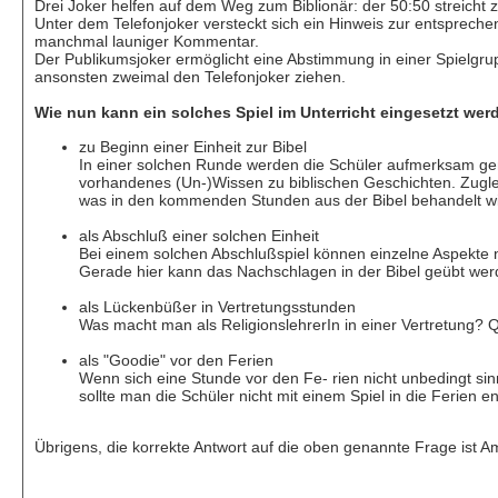
Drei Joker helfen auf dem Weg zum Biblionär: der 50:50 streicht 
Unter dem Telefonjoker versteckt sich ein Hinweis zur entsprechen
manchmal launiger Kommentar.
Der Publikumsjoker ermöglicht eine Abstimmung in einer Spielgrup
ansonsten zweimal den Telefonjoker ziehen.
Wie nun kann ein solches Spiel im Unterricht eingesetzt wer
zu Beginn einer Einheit zur Bibel
In einer solchen Runde werden die Schüler aufmerksam gem
vorhandenes (Un-)Wissen zu biblischen Geschichten. Zugle
was in den kommenden Stunden aus der Bibel behandelt wi
als Abschluß einer solchen Einheit
Bei einem solchen Abschlußspiel können einzelne Aspekte 
Gerade hier kann das Nachschlagen in der Bibel geübt wer
als Lückenbüßer in Vertretungsstunden
Was macht man als ReligionslehrerIn in einer Vertretung? Q
als "Goodie" vor den Ferien
Wenn sich eine Stunde vor den Fe- rien nicht unbedingt sin
sollte man die Schüler nicht mit einem Spiel in die Ferien e
Übrigens, die korrekte Antwort auf die oben genannte Frage ist Ami