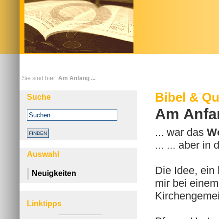
Sie sind hier:
Am Anfang ...
Bibel & Qu
Suche
Am Anfan
... war das
W
... ... aber i
Auswahl
Die Idee, ein
Neuigkeiten
mir bei eine
Kirchengemei
Linktipps