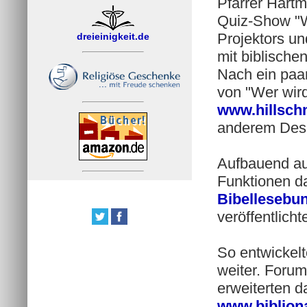
Pfarrer Hartm
Quiz-Show "We
Projektors un
dreieinigkeit.de
mit biblischen
Nach ein paa
von "Wer wird
www.hillsch
anderem Des
Aufbauend au
Funktionen d
Bibellesebu
veröffentlicht
So entwickelt
weiter. Foru
erweiterten d
www.biblion