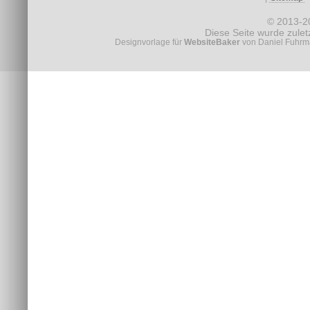
© 2013-
Diese Seite wurde zule
Designvorlage für
WebsiteBaker
von Daniel Fuhrma