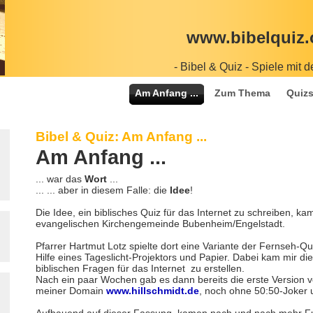
www.bibelquiz.
- Bibel & Quiz - Spiele mit d
Am Anfang ...
Zum Thema
Quizs
Bibel & Quiz: Am Anfang ...
Am Anfang ...
... war das
Wort
...
... ... aber in diesem Falle: die
Idee
!
Die Idee, ein biblisches Quiz für das Internet zu schreiben, k
evangelischen Kirchengemeinde Bubenheim/Engelstadt.
Pfarrer Hartmut Lotz spielte dort eine Variante der Fernseh-Qu
Hilfe eines Tageslicht-Projektors und Papier. Dabei kam mir die
biblischen Fragen für das Internet zu erstellen.
Nach ein paar Wochen gab es dann bereits die erste Version vo
meiner Domain
www.hillschmidt.de
, noch ohne 50:50-Joker 