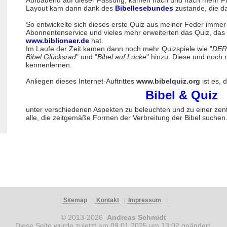
Aufbauend auf dieser Fassung, kamen nach und nach mehr Fu
Layout kam dann dank des
Bibellesebundes
zustande, die da
So entwickelte sich dieses erste Quiz aus meiner Feder immer
Abonnentenservice und vieles mehr erweiterten das Quiz, das 
www.biblionaer.de
hat.
Im Laufe der Zeit kamen dann noch mehr Quizspiele wie "
DER
Bibel Glücksrad
" und "
Bibel auf Lücke
" hinzu. Diese und noch 
kennenlernen.
Anliegen dieses Internet-Auftrittes
www.bibelquiz.org
ist es,
Bibel & Quiz
unter verschiedenen Aspekten zu beleuchten und zu einer zentr
alle, die zeitgemäße Formen der Verbreitung der Bibel suchen
|
Sitemap
|
Kontakt
|
Impressum
|
© 2013-2026
Andreas Schmidt
Diese Seite wurde zuletzt am 09.01.2025 um 13:02 geändert.