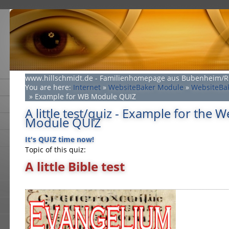
www.hillschmidt.de - Familienhomepage aus Bubenheim/
You are here:
Internet
»
WebsiteBaker Module
»
WebsiteBak
»
Example for WB Module QUIZ
A little test/quiz - Example for the 
Module QUIZ
It's QUIZ time now!
Topic of this quiz:
A little Bible test