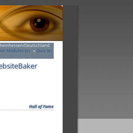
Rheinhessen/Deutschland
er Modules (e)
»
Quiz (e)
WebsiteBaker
Hall of Fame