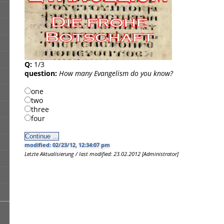
Q:
1/3
question:
How many Evangelism do you know?
one
two
three
four
modified: 02/23/12, 12:34:07 pm
Letzte Aktualisierung / last modified: 23.02.2012 [Administrator]